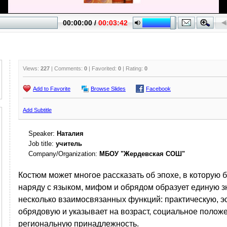
Views:
227
| Comments:
0
| Favorited:
0
| Rating:
0
Add to Favorite
Browse Slides
Facebook
Add Subtitle
Speaker:
Наталия
Job title:
учитель
Company/Organization:
МБОУ "Жердевская СОШ"
Костюм может многое рассказать об эпохе, в которую 
наряду с языком, мифом и обрядом образует единую з
несколько взаимосвязанных функций: практическую, эс
обрядовую и указывает на возраст, социальное положе
региональную принадлежность.