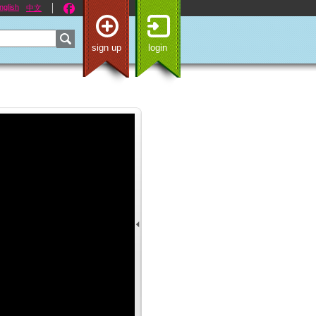
nglish
中文
sign up
login