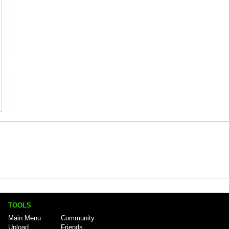
TOOLS
Main Menu
Community
Upload
Friends