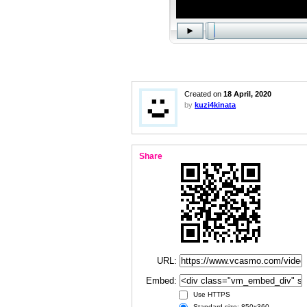
Created on
18 April, 2020
by
kuzi4kinata
Share
URL:
Embed:
Use HTTPS
Standard size: 850x360