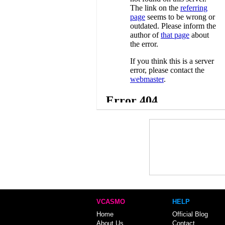
VCASMO
HELP
Home
Official Blog
About Us
Contact