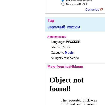
Blog size: 440x360
Customize
Tag
народный
костюм
Additional Info
Language:
РУССКИЙ
Status:
Public
Category:
Music
All rights reserved ©
More from kuzi4kinata